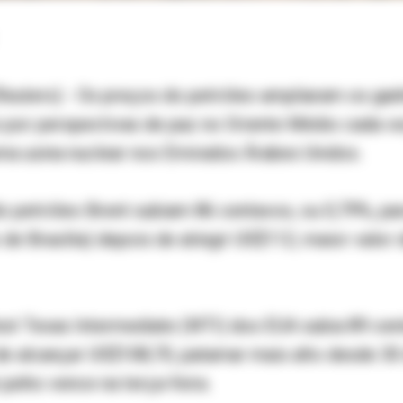
euters) - Os preços do petróleo ampliaram os gan
s por perspectivas de paz no Oriente Médio cada v
ma usina nuclear nos Emirados Árabes Unidos.
o petróleo Brent subiam 86 centavos, ou 0,79%, pa
io de Brasília) depois de atingir US$112, maior valor
st Texas Intermediate (WTI) dos EUA subia 89 cent
e alcançar US$108,70, patamar mais alto desde 30 d
junho vence na terça-feira.