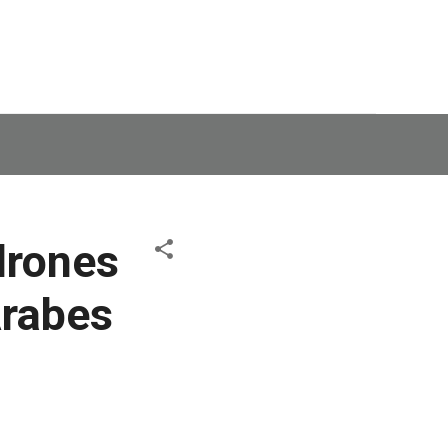
drones
Árabes