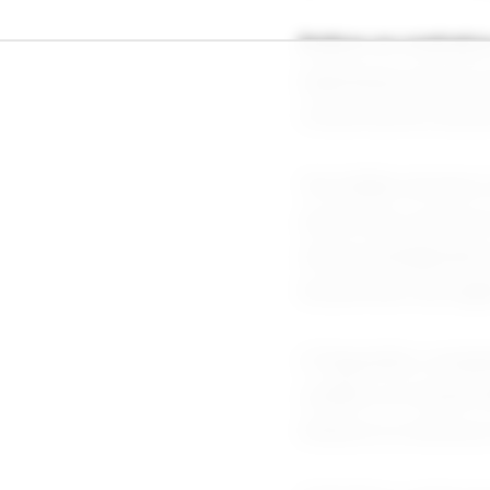
Ambos os contratos
esperanças de um ac
comercial do Estrei
"Um bilhão de barri
sexta-feira, que l
retórica beligerant
de petróleo da regi
O Paquistão compar
conflito no Oriente
embora os esforços