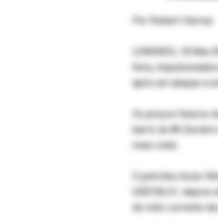
Por Robert Harvey
LONDRES, 18 Mai (R
feira, impulsionado
após um ataque a u
Os preços futuros d
barril, às 8h (horár
mais cedo.
O petróleo bruto We
US$106,31, depois d
do mês corrente de 