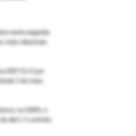
hos nesta segunda-
ez mais nebulosas
ra US$110,12 por
 desde 5 de maio,
avos, ou 0,84%, a
e abril. O contrato