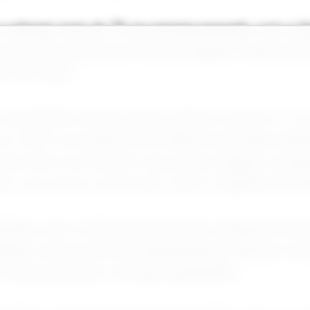
 subiram mais de 7% na semana passada, com a di
ordo de paz para pôr fim aos ataques e apreensõe
to de Ormuz.
s de petróleo ficaram presos atrás do estreito, e a
evou o WTI a um aumento de US$10 na semana, també
e dos EUA e do Irã, bem como pelos ataques contí
ão e aos navios comerciais", disse o analista da P
tilhou com os EUA uma proposta revisada do Irã pa
 Médio, disse uma fonte paquistanesa à Reuters na 
 de paz pareçam continuar paralisados.