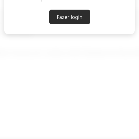
 se reúna com os conselheiros de segurança nacio
Fazer login
ções de ação militar, informou o veículo de mídia A
 americanas.
ert Harvey em Londres, Mohi Narayan em Nova Del