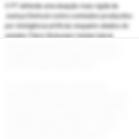
O PT defende uma atuação mais rígida da
Justiça Eleitoral contra conteúdos produzidos
por inteligência artificial, enquanto aliados do
senador Flávio Bolsonaro tentam barrar
publicações que associem o parlamentar a
escândalos políticos e financeiros, como o
caso envolvendo o Banco Master.
O PL apresentou ações contra vídeos
impulsionados pelo PT que relacionam Flávio
Bolsonaro ao escândalo financeiro, alegando
propaganda eleitoral negativa antecipada. Já
os petistas também acionaram a Justiça
contra conteúdos publicados pelo PL,