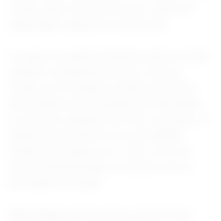
Congo, estão com mais do que o dobro da
capacidade, segundo um documento.
Os grupos de ajuda humanitária estão enviando
equipes e equipamentos para o leste do
Congo, mas os ataques a médicos devido à
desconfiança da comunidade têm dificultado
os esforços, segundo eles. Até o momento, os
doadores prometeram cerca de US$500
milhões para ajudar com o surto, mas nem
tudo foi desembolsado, de acordo com as
autoridades de saúde.
(Reportagem de Silvia Aloisi, Emma Farge,