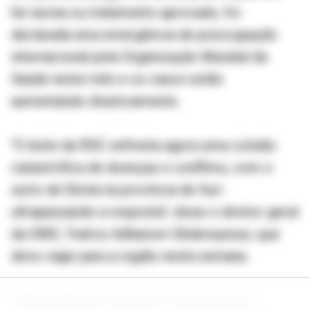
há vacina ou tratamento aprovado, foi
declarada uma emergência de preocupação
internacional pela Organização Mundial da
Saúde neste mês e os casos estão
aumentando drasticamente.
"O leste da RDC enfrenta agora uma colisão
catastrófica de doenças e conflitos, com o
surto de Ebola na província de Ituri
ultrapassando a resposta", disse o diretor-geral
da OMS, Tedros Adhanom Ghebreyesus, que
deve viajar para a região nesta semana.
"Não podemos construir a confiança da