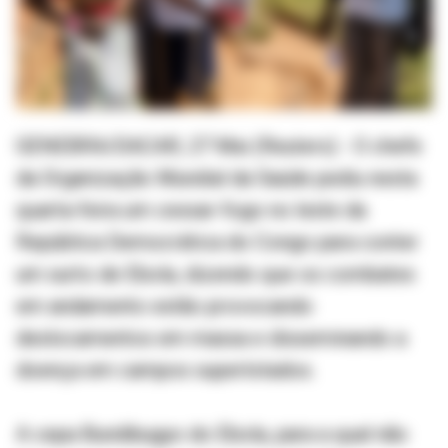
GENEBRA/DACAR, 27 Mai (Reuters) - O chefe
da Organização Mundial da Saúde pediu nesta
quarta-feira um cessar-fogo no leste da
República Democrática do Congo para conter
um surto de Ebola, dizendo que os combates
em andamento estão provocando
deslocamentos em massa e disseminando a
doença em campos superlotados.
A cepa Bundibugyo do Ebola, para a qual não