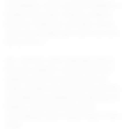
comunidade ou isolar os doentes enquanto as
bombas estão caindo. Pedimos a todas as
partes em conflito que concordem com um
cessar-fogo imediato para conter esse surto",
afirmou ele no X.
Até o momento, foram registrados mais de
900 casos suspeitos e mais de 200 mortes
suspeitas em três províncias do leste do
Congo, incluindo a província de Kivu do Norte,
controlada pelos rebeldes M23, apoiados por
Ruanda, e a província de Kivu do Sul,
controlada pelo grupo rebelde Alliance Fleuve
Congo.