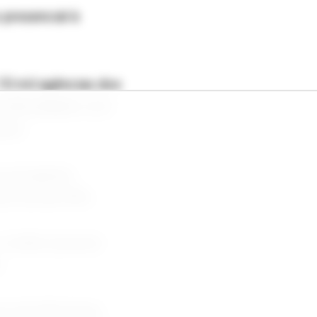
 presencial à
10 mil agências dos
a dificuldades com
ente.
 ao programa
tos de até 90%.
 crédito pessoal
.
em até 48 meses,