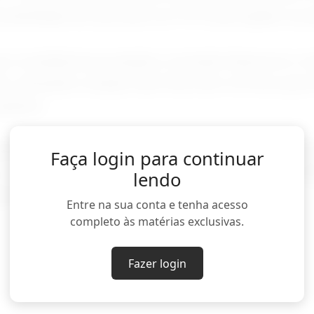
ssibilidade de usar parte do FGTS para ajudar na qu
e a medida busca ampliar a inclusão financeira e re
s, utilizando a ampla rede física dos Correios para 
ograma.
bém podem consultar ofertas e negociar online pe
Faça login para continuar
 o site, aplicativo e WhatsApp oficial: (11) 9957-2
lendo
istério das Comunicações.
Entre na sua conta e tenha acesso
completo às matérias exclusivas.
Fazer login