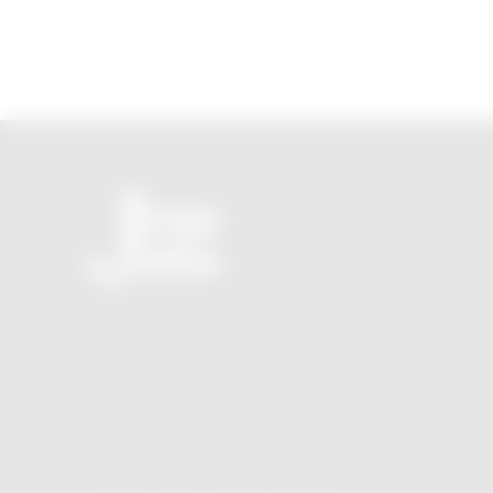
O seu novo JornalZ sem propaganda e sem tendência
política!