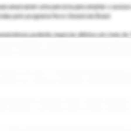
asa anunciaram uma parceria para ampliar o acesso
vidas pelo programa Novo Desenrola Brasil.
onsumidores poderão negociar débitos em mais de 
país, facilitando o atendimento para quem enfrent
prefere resolver pendências financeiras presencialm
ederal, cerca de 7,7 milhões de dívidas elegíveis
ciadas com condições especiais, incluindo descon
a dívidas de cartão de crédito, cheque especial e
eiro de 2026 e com atraso entre 91 dias e dois anos
, o Novo Desenrola Brasil oferece parcelamento 