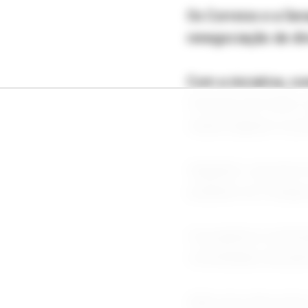
Os Correios e a Ser
renegociação de dí
Com a iniciativa, c
Correios em todo o 
canais digitais ou 
Segundo o governo f
poderão ser renego
O programa contempl
contratadas até jan
Além dos descontos