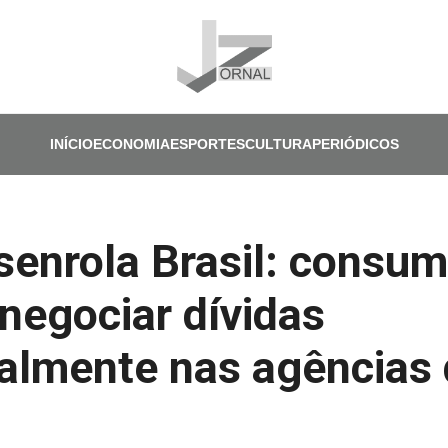
Pular para o conteúdo principal
INÍCIO
ECONOMIA
ESPORTES
CULTURA
PERIÓDICOS
enrola Brasil: consum
negociar dívidas
almente nas agências