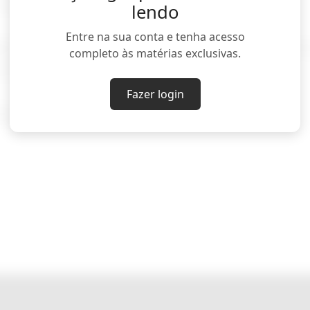
esultando em um déficit comercial.
lendo
Entre na sua conta e tenha acesso
jando com uma delegação que inclui altos executiv
completo às matérias exclusivas.
ens Energy, entre outros.
Fazer login
reas Rinke e Christoph Steitz)