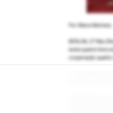
Por Maria Martinez
BERLIM, 27 Mai (Reu
nesta quarta-feira
cooperação quanto 
"A concorrência nos
progresso compartil
A Alemanha, tercei
crescente protecio