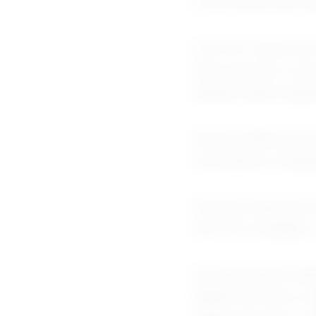
concorrência da Ch
Com um volume de c
maior parceiro com
alemãs estão atualm
Reiche enfatizou q
necessárias condiçõ
"Nossas empresas n
deve ser moldada e 
As exportações ale
bilhões de euros, 