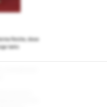
rina Reiche, disse
ige tanto
 e a inovação gera
a.
ente exposta ao
ada pela crescente