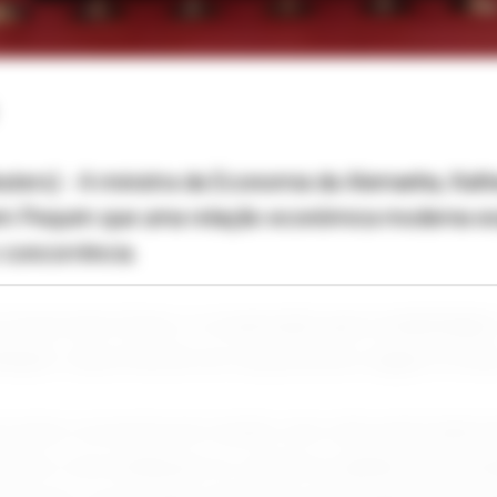
ters) - A ministra da Economia da Alemanha, Kathe
 em Pequim que uma relação econômica moderna ex
concorrência.
 torna mais fortes, a cooperação gera estabilidade
hado", disse Reiche em sua primeira viagem à Chin
ra maior economia do mundo, tem sido particularm
nismo e às mudanças no comércio global, pression