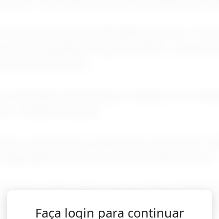
ina, bem como pelas tarifas de importação dos Est
omércio de cerca de 250 bilhões de euros, a Chin
ercial da Alemanha em bens em 2025 e cerca de 5
ente ativas na China.
ue a Alemanha está buscando o diálogo com a Chin
es competitivas justas.
ão se esquivam da concorrência", disse Reiche. "
organizada de forma que seja de benefício mútuo."
mãs para a China caíram cerca de 10% em 2025, pa
enquanto as importações da China aumentaram para
Faça login para continuar