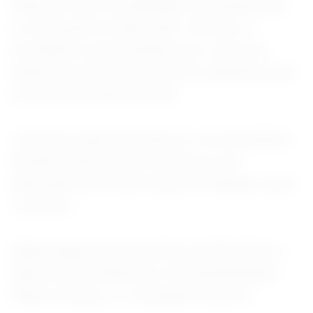
financiar moto de qualidade mais barata para
os motoqueiros deste país", declarou o
presidente, acrescentando que o governo
ainda busca formas de oferecer garantias para
esse tipo de financiamento.
Lula disse ainda que pediu ao vice-presidente,
Geraldo Alckmin, para conversar com
fabricantes de motocicletas em Manaus sobre
o assunto.
(Reportagem de Igor Sodré, em São Paulo, e
Maria Carolina Marcello, em Brasília;Edição
Alberto Alerigi Jr. e Alexandre Caverni)