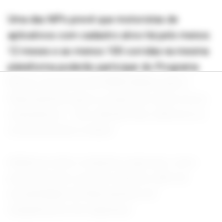
Uma das MPs prevê que motoristas de
aplicativos com cadastro ativo há pelo menos
12 meses e ao menos 100 corridas na mesma
plataforma poderão participar do Programa
Mover, que prevê até R$30 bilhões para o
financiamento para a compra de carros novos
sustentáveis – flex, híbridos flex, elétricos ou
exclusivamente a etanol.
Mulheres terão condições especiais, como
juros menores e prazos maiores, além da
possibilidade de financiamento de
equipamentos de segurança.