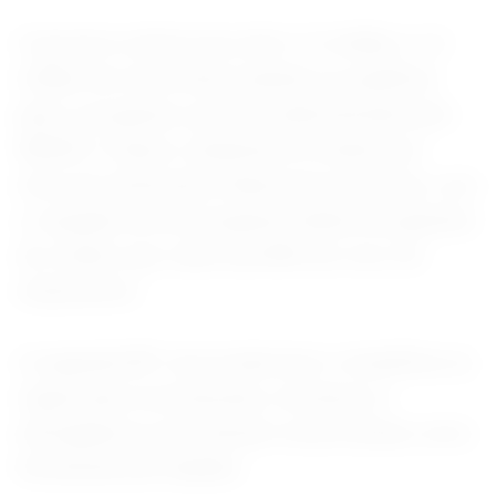
O governo estima que entre 1,2 milhão e 1,4
milhão de motoristas poderão se qualificar
para o programa, que será administrado pelo
BNDES. O banco canalizará os fundos por
meio de instituições financeiras parceiras, com
o respaldo de um programa federal de garantia
de crédito que cobre até 80% do risco do
empréstimo.
A segunda MP visa modernizar e simplificar as
regras para mototaxistas, motoboys e
entregadores que utilizam motocicletas como
ferramenta de trabalho.