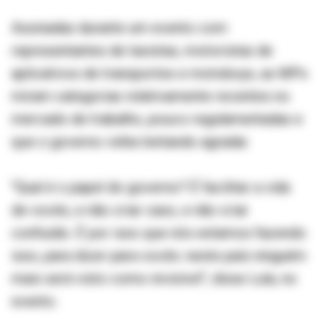
Assinadas durante um evento com
representantes de taxistas, motoristas de
aplicativos de transportes e motoboys, as MPs
miram categorias relativamente recentes no
mercado de trabalho, pouco regulamentadas e
que o governo vinha tentando agradar.
"Qual é o papel do governo? É facilitar a vida
de vocês, e não criar caso, e não criar
confusão. É por isso que nós estamos fazendo
isso, para dizer para vocês: neste país ninguém
mais será visto como invisível", disse Lula, no
evento.