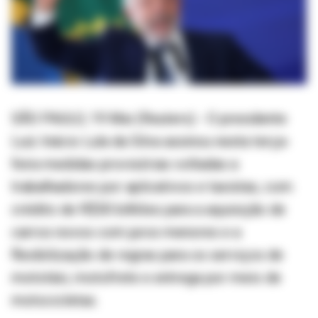
SÃO PAULO, 19 Mai (Reuters) - O presidente
Luiz Inácio Lula da Silva assinou nesta terça-
feira medidas provisórias voltadas a
trabalhadores por aplicativos e taxistas, com
crédito de R$30 bilhões para a aquisição de
carros novos com juros menores e a
flexibilização de regras para os serviços de
mototáxi, motofrete e entrega por meio de
motocicletas.