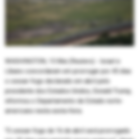
WASHINGTON, 15 Mai (Reuters) - Israel e
Líbano concordaram em prorrogar por 45 dias
o cessar-fogo declarado em abril pelo
presidente dos Estados Unidos, Donald Trump,
informou o Departamento de Estado norte-
americano nesta sexta-feira.
"O cessar-fogo de 16 de abril será prorrogado