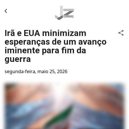
Pular para o conteúdo principal
Irã e EUA minimizam
esperanças de um avanço
iminente para fim da
guerra
segunda-feira, maio 25, 2026