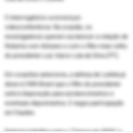
O interrogatório ocorrerá por
videoconferência. Na ocasião, os
investigadores querem esclarecer a relação de
Roberta com Antunes e com o filho mais velho
do presidente Luiz Inácio Lula da Silva (PT).
Em ocasiões anteriores, a defesa de Lulinha já
disse à CNN Brasil que o filho do presidente
está à disposição para esclarecimentos e
eventuais depoimentos. E negou participação
em fraudes.
Roberta trabalhou para o “Careca do INSS” e