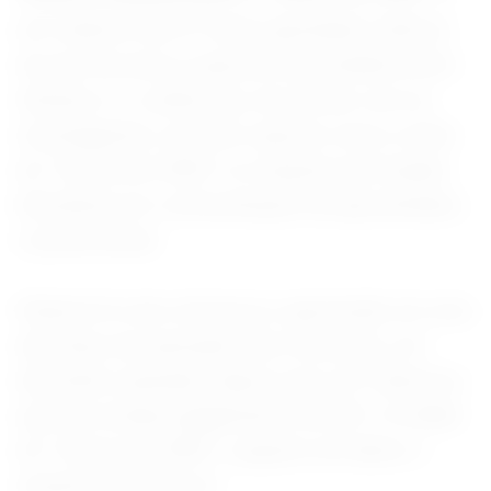
em relatório da PF foram apontados indícios
de que ela seria a suposta intermediária entre
Antunes e o Lulinha que, de acordo com as
investigações, seria um suposto sócio oculto
do “Careca do INSS” no esquema de fraudes
bilionárias em contracheques de aposentados
e pensionistas.
Roberta foi alvo de busca e apreensão em uma
das fases da operação Sem Desconto, em
dezembro passado, depois que a PF detectou
que ela recebeu pagamentos de R$ 1,5 milhão
do “Careca do INSS”, suspeito de liderar o
esquema de desvios.