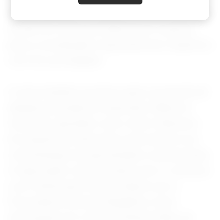
de coordenação do inquérito. O caso estava na
divisão de crimes previdenciários e passou
para a coordenação responsável por inquéritos
com foro privilegiado.
A oitiva também acontece após a proposta de
delação premiada do empresário Mauricio
Camisotti, apontado como centro financeiro
do esquema de descontos associativos nos
contracheques de aposentados e pensionistas.
A negociação voltou à estaca zero e começou
a ser refeita pela Polícia Federal com a
Procuradoria-Geral da República. (Com
informações do colunista Elijonas Maia, da