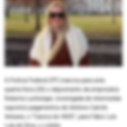
A Polícia Federal (PF) marcou para esta
quarta-feira (20) o depoimento da empresária
Roberta Luchsinger, investigada de intermediar
supostos pagamentos de Antônio Camilo
Antunes, o “Careca do INSS”, para Fábio Luís
Lula da Silva, o Lulinha.