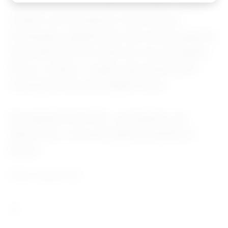
especialmente nas regiões afetadas; manter
contato com familiares e informar sua
localização regularmente; não aceitar ajuda de
desconhecidos em razão do risco de golpes,
furtos e roubos; e seguir rigorosamente as
orientações das autoridades locais.
Na segunda-feira (25), o presidente Lula
determinou o envio de ajuda humanitária à
Bolívia.
Fonte: Jornal O Sul