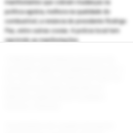
manifestantes que cobram mudanças na
política agrária, melhora na qualidade do
combustível, a renúncia do presidente Rodrigo
Paz, entre outras cosias. A polícia local tem
reprimido as manifestações.
“O Ministério das Relações Exteriores não
recomenda viagens aos departamentos de La
Paz, Oruro e Potosí, na Bolívia, em razão dos
bloqueios de estradas registrados em
diferentes regiões dessas localidades”,
informou o Itamaraty.
“As interdições têm causado interrupções