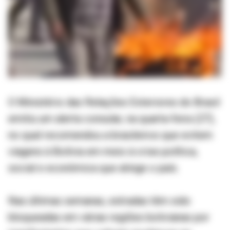
O Ministério das Relações Exteriores do Brasil
emitiu um alerta consular, na quarta-feira (27),
no qual recomendou a brasileiros que evitem
viagens à Bolívia em meio à crise política,
social e econômica que atinge o país.
Nas últimas semanas, estradas têm sido
bloqueadas em várias regiões bolivianas por