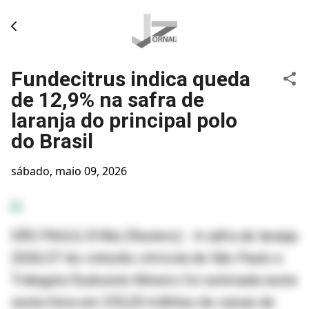
Pular para o conteúdo principal
Fundecitrus indica queda
de 12,9% na safra de
laranja do principal polo
do Brasil
sábado, maio 09, 2026
SÃO PAULO, 8 Mai (Reuters) - A safra de laranja
2026/27 do cinturão citrícola de São Paulo e
Triângulo/Sudoeste Mineiro foi estimada nesta
sexta-feira em 255,20 milhões de caixas de