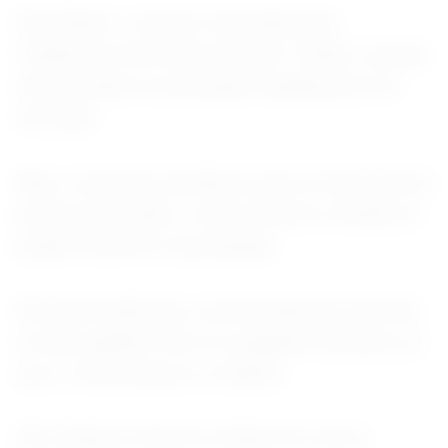
Para Netto, o número estimado pelo
Fundecitrus não deveria trazer "ruídos", porque
ele não altera os principais fundamentos do
mercado.
Mas o executivo ponderou que se trata de uma
primeira previsão, e outros fatores climáticos
podem interferir na produção.
Ele disse ainda que o processamento da fruta
só deve ganhar ritmo no segundo semestre, já
que o clima atrasou a colheita.
(Por Roberto Samora; edição de Letícia