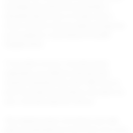
de laranja seria suficiente para atender a
demanda atual de suco no mundo, disse o
diretor-executivo da associação de empresas
processadoras e exportadoras CitrusBR,
Ibiapaba Netto.
"Ficou dentro do que o mercado estava
esperando, nos relatórios internacionais
estavam indicando entre 250 e 280, ficou na
parte mais baixa da estimativa, mas dentro do
que o mercado esperava", afirmou.
"Na conjuntura atual, é um número que cabe
dentro da demanda que temos hoje, isso é uma