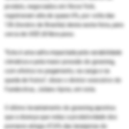
produto, negociados em Nova York,
registravam alta de quase 6%, por volta das
13h (horário de Brasília) desta sexta-feira, para
cerca de US$1,8/libra-peso.
"Esta é uma safra impactada pela variabilidade
climática e pela maior pressão do greening,
com efeitos no pegamento, na carga e na
queda de frutos", disse o diretor-executivo do
Fundecitrus, Juliano Ayres, em nota.
O último levantamento do greening apontou
que a doença que reduz a produtividade dos
pomares atingiu 47,6% das laranjeiras do