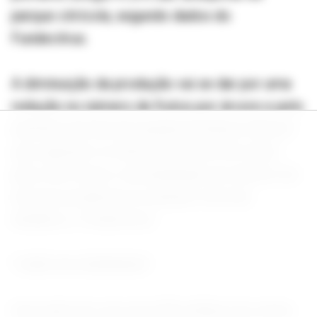
parque citrícola, segundo dados do
Fundecitrus.
A diminuição da produção vai se dar por uma
redução no número de frutos por árvore e pelo
aumento da taxa de queda prematura, fatores
que superam os efeitos positivos do maior
peso dos frutos e da ampliação do número de
árvores produtivas no parque citrícola,
detalhou o Fundecitrus.
"CABE NA DEMANDA"
Uma safra de cerca de 250 milhões de caixas