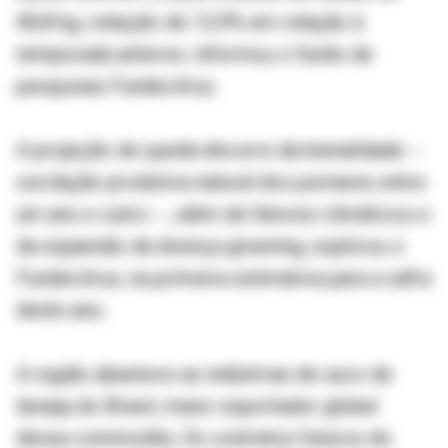
40,8 kg, redução de 12,9% em relação à
temporada anterior, informou o fundo de
pesquisas Fundecitrus.
A projeção de queda decorre da bienalidade --
oscilação produtiva natural dos pomares entre
um ano e outro --, além de fatores climáticos e
da expansão da doença greening, explicou o
Fundecitrus, na primeira estimativa para a safra
deste ano.
A região abastece as indústrias de suco de
laranja do Brasil, maior exportador global
dessa commodity. Os contratos futuros do