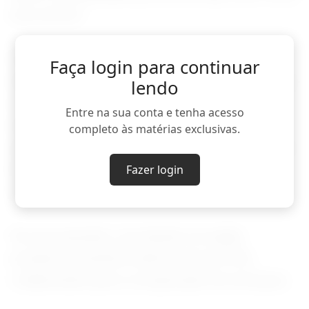
boa notícia."
O segmento está enfrentando uma demanda
Faça login para continuar
menor, especialmente da Europa, uma vez que
lendo
o consumo está levando mais tempo para se
Entre na sua conta e tenha acesso
recuperar após preços recordes em 2024,
completo às matérias exclusivas.
quando a safra no Brasil foi uma das piores da
história recente e levou os preços em Nova
Fazer login
York para mais de US$5/libra-peso.
No ano passado, a produção na região
produtora brasileira saltou mais de 25%,
colaborando para a recuperação de estoques.