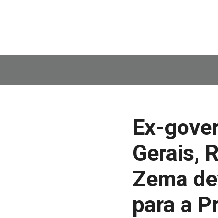
Ex-gover
Gerais, 
Zema de
para a P