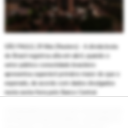
SÃO PAULO, 29 Mai (Reuters) - A dívida bruta
do Brasil registrou alta em abril, quando o
setor público consolidado brasileiro
apresentou superávit primário maior do que o
esperado, de acordo com dados divulgados
nesta sexta-feira pelo Banco Central.
A dívida pública bruta do país como proporção
do PIB fechou abril em 80,4%, contra 80,0% no