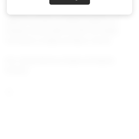
teve saldo positivo de R$26,075 bilhões,
enquanto Estados e municípios registraram
superávit primário de R$329 milhões e as
estatais tiveram déficit de R$1,781 bilhão,
mostraram os dados do Banco Central.
(Por Camila Moreira; Edição de Eduardo
Simões)