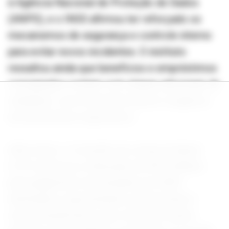
à Agência Nacional de Proteção de Dados
(ANPD), e o INSS afirmou ter reforçado os
mecanismos de segurança e controle interno
para evitar novos incidentes. O instituto
ressaltou ainda que benefícios e empréstimos
consignados contam com etapas adicionais de
validação, como biometria facial e exigência
de documentos específicos.
Além disso, o Conselho da Justiça Federal
(CJF) autorizou a liberação de R$ 2 bilhões
para pagamento de atrasados do INSS
destinados a aposentados, pensionistas e
outros beneficiários que venceram ações