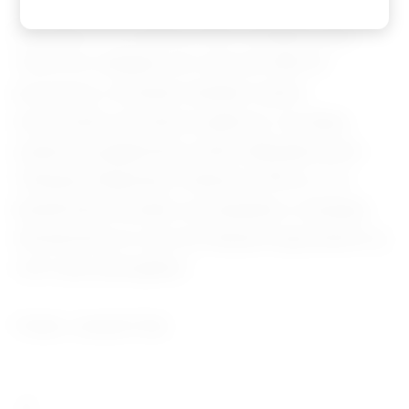
No total, o CJF liberou R$ 2,5 bilhões para
163,4 mil cidadãos em mais de 208 mil
processos, incluindo também ações
envolvendo servidores públicos. As datas
exatas de pagamento serão definidas pelos
Tribunais Regionais Federais (TRFs), e os
beneficiários podem acompanhar a situação
diretamente no site do tribunal responsável ou
com seus advogados.
Fonte: Jornal O Sul