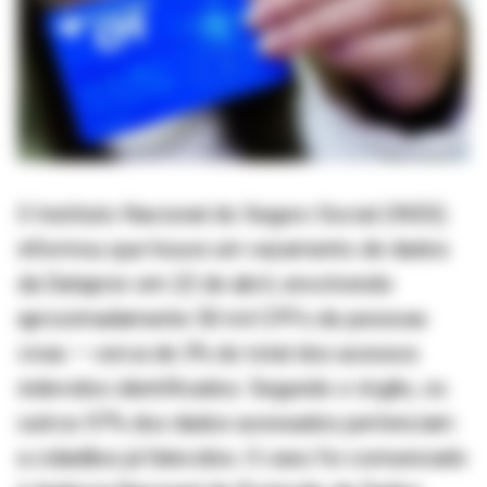
O Instituto Nacional do Seguro Social (INSS)
informou que houve um vazamento de dados
da Dataprev em 22 de abril, envolvendo
aproximadamente 50 mil CPFs de pessoas
vivas — cerca de 3% do total dos acessos
indevidos identificados. Segundo o órgão, os
outros 97% dos dados acessados pertenciam
a cidadãos já falecidos. O caso foi comunicado