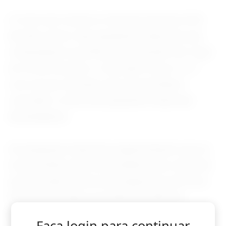
A Corte de Comércio Internacional dos EUA
decidiu a favor das pequenas empresas que
contestaram as tarifas, que entraram em vigor
em 24 de fevereiro. A decisão foi por 2 a 1,
com um juiz dizendo que era prematuro
conceder a vitória às pequenas empresas
demandantes.
As pequenas empresas argumentaram que as
novas tarifas eram uma tentativa de contornar
uma decisão histórica da Suprema Corte dos
EUA que derrubou as tarifas de 2025 do
presidente republicano impostas sob a Lei de
Faça login para continuar