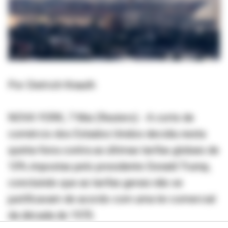
Por Dietrich Knauth
NOVA YORK, 7 Mai (Reuters) - A corte de
comércio dos Estados Unidos decidiu nesta
quinta-feira contra as últimas tarifas globais de
10% impostas pelo presidente Donald Trump,
concluindo que as tarifas gerais não se
justificavam de acordo com uma lei comercial
da década de 1970.