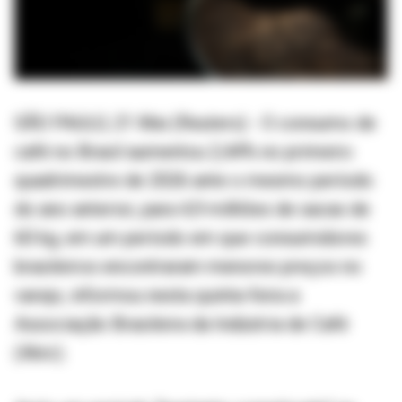
SÃO PAULO, 21 Mai (Reuters) - O consumo de
café no Brasil aumentou 2,44% no primeiro
quadrimestre de 2026 ante o mesmo período
do ano anterior, para 4,9 milhões de sacas de
60 kg, em um período em que consumidores
brasileiros encontraram menores preços no
varejo, informou nesta quinta-feira a
Associação Brasileira da Indústria de Café
(Abic).