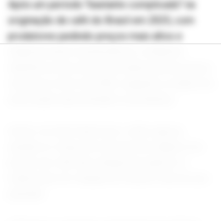
Após um período "bastante complicado" na
originação de café do Brasil em 2025, com
produtores pedindo preços mais altos e
impactos para consumidores, a indústria
identificou uma oferta da matéria-prima menos
restrita no início de 2026, segundo os dados da
associação apresentados a jornalistas.
Assim, em abril deste ano, a Abic apurou
quedas no varejo de mais de dois dígitos nos
preços do café das categorias superior e
tradicional, em relação ao mesmo mês do ano
passado.