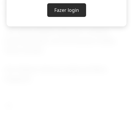
A produtividade média estimada pela Emater
Fazer login
está em 2.871 kg/hectare.
Já o milho também está com a colheita
próxima do final, com 93% da área colhida,
disse a Emater.
(Por Roberto Samora; edição de Marta
Nogueira)