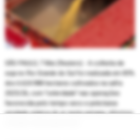
SÃO PAULO, 7 Mai (Reuters) - A colheita de
soja no Rio Grande do Sul foi realizada em 85%
dos 6.624.988 hectares cultivados na safra
2025/26, com "celeridade" nas operações
favorecida pelo tempo seco e pela baixa
umidade relativa do ar nesta semana, informou
a Emater nesta quinta-feira.