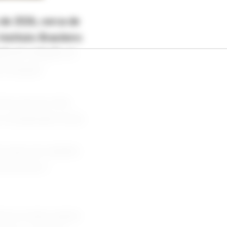
 de 2026, cerca de
nstituto Brasileiro
eda em relação ao
 situação.
enos de um mês.
a comparação anual.
ercado de trabalho
fissional e
mbora tenha subido