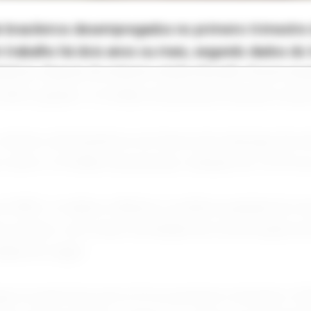
 brasileiros desempregados no primeiro trimestre
 trabalho há dois anos ou mais, segundo dados do I
tística. Apesar do número ainda elevado, houve qu
025, quando 1,4 milhão de pessoas estavam nessa
número de brasileiros em busca de emprego há m
o soma 1,4 milhão de pessoas, redução de 14,7% n
o IBGE, os dados refletem a melhora gradual do m
mos meses, com maior facilidade de recolocação pro
dade de vagas.
o no país ficou em 6,1% no primeiro trimestre. E