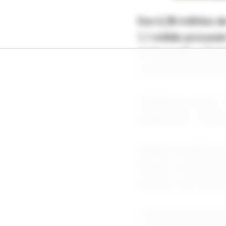
Dos 6,58 milhões de
1,1 milhão procuram
de Geografia e Esta
mesmo período de 2
Também diminuiu o 
Atualmente, o grup
Segundo analistas d
brasileiro nos últi
aumento da rotativi
A taxa de desempreg