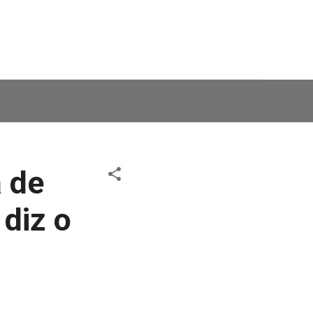
a de
diz o