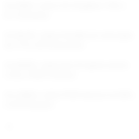
Em PARIS, o índice CAC-40 ganhou 1,70%, a
8.117,42 pontos.
Em MILÃO, o índice Ftse/Mib teve valorização
de 1,71%, a 49.181,66 pontos.
Em MADRI, o índice Ibex-35 registrou alta de
2,16%, a 18.051,70 pontos.
Em LISBOA, o índice PSI20 valorizou-se 0,96%,
a 9.247,99 pontos.