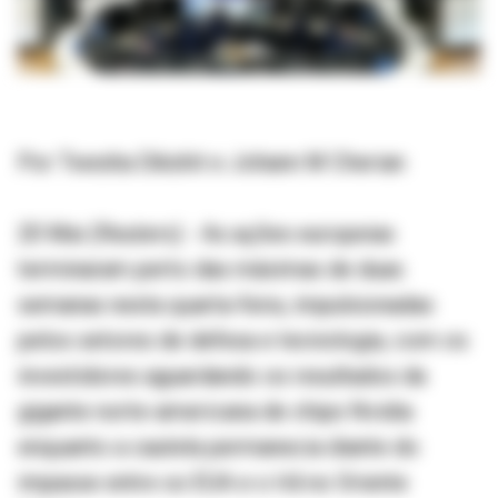
Por Twesha Dikshit e Johann M Cherian
20 Mai (Reuters) - As ações europeias
terminaram perto das máximas de duas
semanas nesta quarta-feira, impulsionadas
pelos setores de defesa e tecnologia, com os
investidores aguardando os resultados da
gigante norte-americana de chips Nvidia
enquanto a cautela permanecia diante do
impasse entre os EUA e o Irã no Oriente