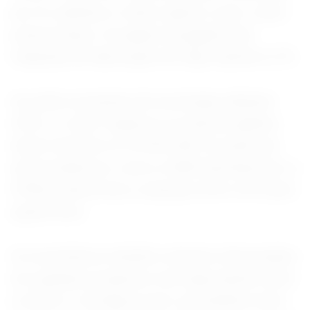
por IA, satélites e robôs supera o que o setor
pode produzir. Os papéis da gigante das
máquinas de fabricação de chips subiram 6,7%.
As ações europeias de tecnologia saltaram
2,9%, e o setor registrou os maiores ganhos
neste trimestre no STOXX 600. As ações de
semicondutores, como a ASM International e a
STMicroelectronics, avançara 3,9% e 6% nesta
quarta-feira.
Os investidores também estavam interessados
em qualquer progresso nas negociações entre
os EUA e o Irã depois que o presidente norte-