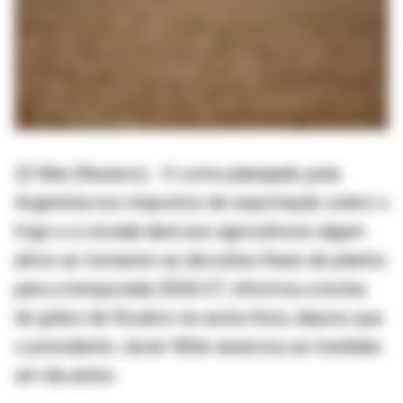
22 Mai (Reuters) - O corte planejado pela
Argentina nos impostos de exportação sobre o
trigo e a cevada dará aos agricultores algum
alívio ao tomarem as decisões finais de plantio
para a temporada 2026/27, informou a bolsa
de grãos de Rosário na sexta-feira, depois que
o presidente Javier Milei anunciou as medidas
um dia antes.