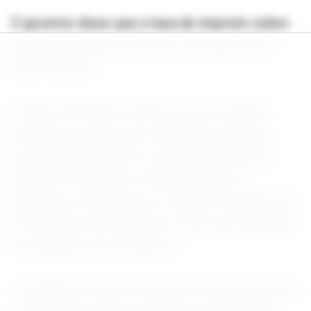
O governo disse que a taxa de imposto sobre
ambas as culturas cairá de 7,5% para 5,5% a
partir de junho.
A bolsa de Rosário estimou que a medida
elevaria os preços de compra do trigo em
cerca de 2,2% a 2,3%, ou aproximadamente
US$4,8 a US$4,9 por tonelada métrica,
ajudando a compensar os custos mais altos de
combustível, fertilizantes e frete que atingiram
as margens dos produtores.
A medida ocorre no momento em que começa