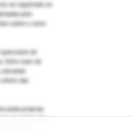
ior ao registrado no
dotadas pelo
óleo sobre o setor
o querosene de
s. Entre maio de
, elevando
 efeito das
e pelas próprias
tes da publicação.
ncluir taxas