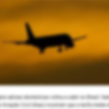
ns aéreas domésticas voltou a subir no Brasil. Da
 Aviação Civil (Anac) mostram que a tarifa média 