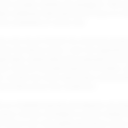
outros encargos cobrados dos passageiros. Além di
flação medida pelo Índice Nacional de Preços ao C
 uma comparação em valores reais.
fas ocorre em um momento de crescimento da de
 país. Nos últimos meses, o setor tem registrado
sportados, impulsionado pela recuperação do turis
aior oferta de rotas pelas empresas. No entanto, r
e o aumento dos custos operacionais continua se
 para manter preços mais competitivos.
el, as companhias apontam que despesas com man
 peças e serviços contratados no exterior também
r frente ao real. Como grande parte desses custos 