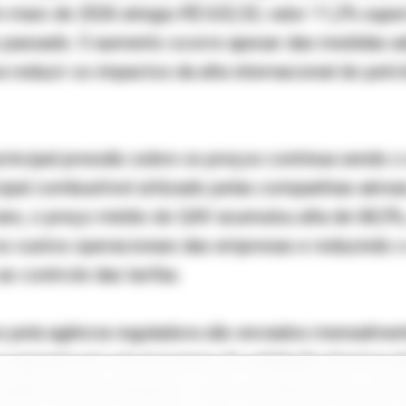
maio de 2026 atingiu R$ 632,53, valor 11,2% super
assado. O aumento ocorre apesar das medidas a
a reduzir os impactos da alta internacional do petr
rincipal pressão sobre os preços continua sendo 
cipal combustível utilizado pelas companhias aérea
ano, o preço médio do QAV acumulou alta de 68,5%
os custos operacionais das empresas e reduzindo o
ao controle das tarifas.
s pela agência reguladora são enviados mensalment
e passam por um processo de validação técnica an
idera exclusivamente o valor da tarifa aérea, sem i