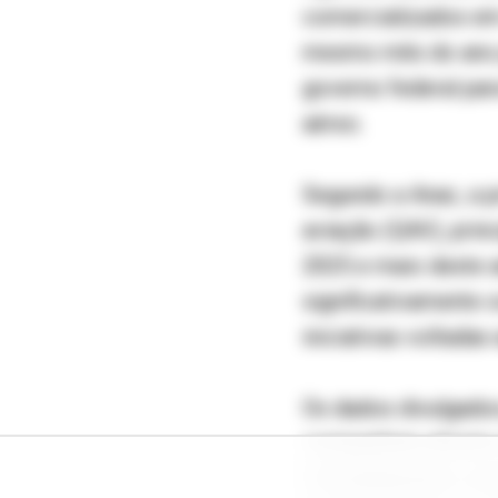
comercializados em 
mesmo mês do ano p
governo federal par
aéreo.
Segundo a Anac, a p
aviação (QAV), prin
2025 e maio deste 
significativamente 
iniciativas voltadas 
Os dados divulgado
companhias aéreas 
O levantamento cons