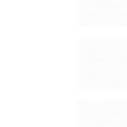
aeroportuárias ou 
corrigidos pela in
(IPCA), permitindo
O aumento das tari
transporte aéreo no
de passageiros tran
corporativas e da m
aviação afirmam qu
principais desafios
Além do combustív
aeronaves, leasing,
valorização do dóla