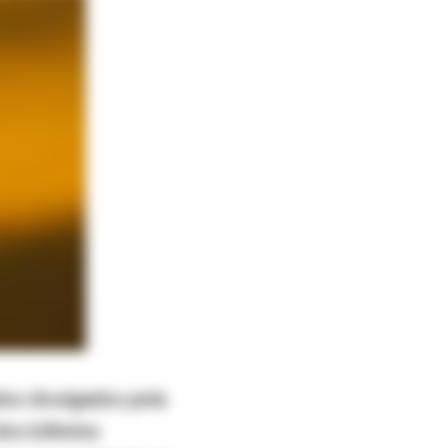
dos divulgados pela
dos bilhetes