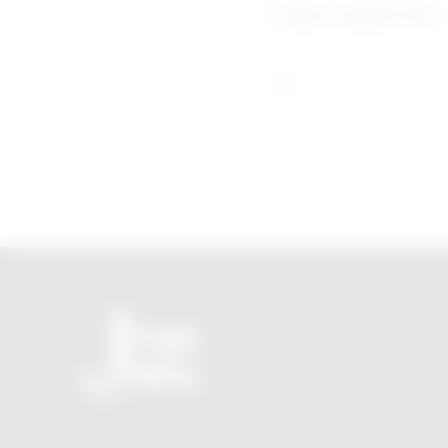
Fonte Jornal O Sul.
O seu novo JornalZ sem propaganda e sem tendência